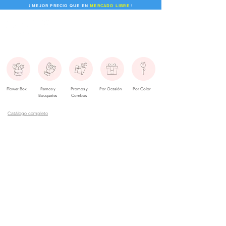
¡ MEJOR PRECIO QUE EN
MERCADO LIBRE
!
Flower Box
Ramos y
Promos y
Por Ocasión
Por Color
Bouquetes
Combos
Catálogo completo